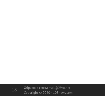
Обратная связь:
mail@29ru.net
18+
Copyright © 2020–
103news.com