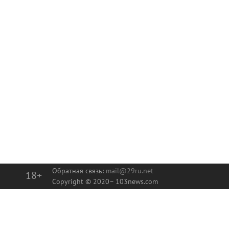
Обратная связь:
mail@29ru.net
18+
Copyright © 2020–
103news.com